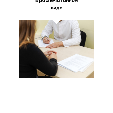
в распечатанном
виде