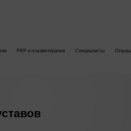
гия
PRP и плазмотерапия
Специалисты
Отзыв
уставов