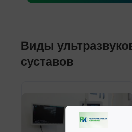
Виды ультразвуко
суставов