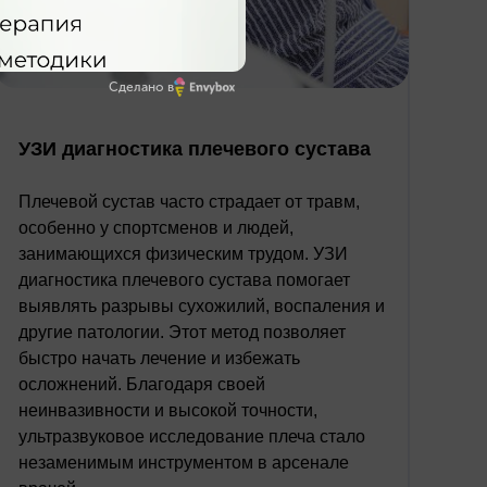
Сделано в
УЗИ диагностика плечевого сустава
Плечевой сустав часто страдает от травм,
особенно у спортсменов и людей,
занимающихся физическим трудом. УЗИ
диагностика плечевого сустава помогает
выявлять разрывы сухожилий, воспаления и
другие патологии. Этот метод позволяет
быстро начать лечение и избежать
осложнений. Благодаря своей
неинвазивности и высокой точности,
ультразвуковое исследование плеча стало
незаменимым инструментом в арсенале