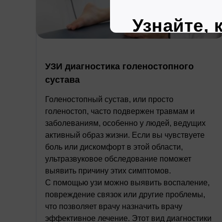
УЗИ диагностика голеностопного
сустава
Голеностопный сустав, или просто
голеностоп, часто подвержен травмам и
заболеваниям, особенно у людей, ведущих
активный образ жизни. Если вы чувствуете
боль или дискомфорт в этой области,
ультразвуковое обследование поможет
выявить причину этих симптомов.
С помощью узи можно выявить воспаление,
повреждение связок или другие проблемы,
что позволяет врачу назначить врачу
эффективное лечение. Этот вид диагностики