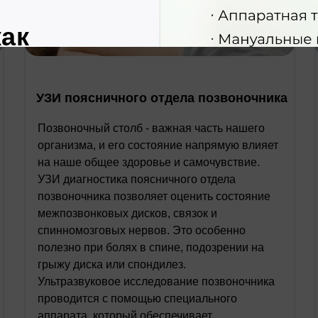
УЗИ поясничного отдела позвоночника
Позвоночный столб - важная часть нашего
организма, и его состояние напрямую влияет
на наше общее здоровье и самочувствие.
УЗИ диагностика поясничного отдела
позвоночника позволяет оценить состояние
межпозвонковых дисков, связок и
спинномозговых нервов. Это особенно
полезно при болях в спине, подозрении на
грыжу диска или спондилез.
Ультразвуковое исследование позвоночника
проводится с помощью специального
аппарата, который обеспечивает